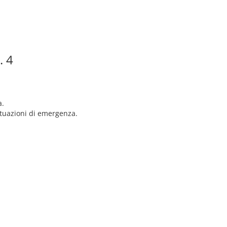
. 4
a.
tuazioni di emergenza.