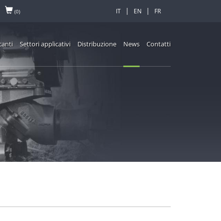
|
|
IT
EN
FR
(0)
canti
Settori applicativi
Distribuzione
News
Contatti