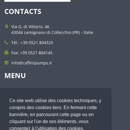
CONTACTS
Via G. di Vittorio, 46
43044 Lemignano di Collecchio (PR) - Italie
Tél.: +39 0521 804325
Fax: +39 0521 804145
info@caffinipumps.it
MENU
Profil
Qualité et service
Ce site web utilise des cookies techniques, y
Pompes à membrane
compris des cookies tiers. En fermant cette
Pompes centrifuges auto-amorçantes
Secteurs d'application
bannière, en parcourant cette page ou en
Distribution
cliquant sur l'un de ses éléments, vous
Nouveautés
consentez à l'utilisation des cookies.