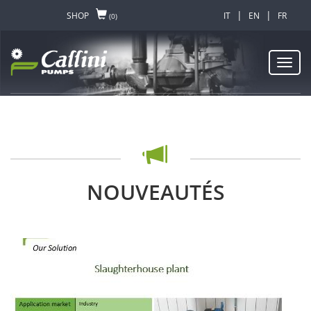
|
|
SHOP
IT
EN
FR
(0)
Toggl
navig
NOUVEAUTÉS