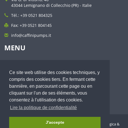
43044 Lemignano di Collecchio (PR) - Italie
Tél.: +39 0521 804325
Fax: +39 0521 804145
info@caffinipumps.it
MENU
Profil
Qualité et service
Ce site web utilise des cookies techniques, y
Pompes à membrane
compris des cookies tiers. En fermant cette
Pompes centrifuges auto-amorçantes
Secteurs d'application
bannière, en parcourant cette page ou en
Distribution
cliquant sur l'un de ses éléments, vous
Nouveautés
consentez à l'utilisation des cookies.
Contacts
Lire la politique de confidentialité
J'accepte
© 2026
Caffini Cipriano S.r.l.
- Tous droits réservés - by
Immagica &