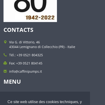
CONTACTS
Via G. di Vittorio, 46
43044 Lemignano di Collecchio (PR) - Italie
Tél.: +39 0521 804325
Fax: +39 0521 804145
info@caffinipumps.it
MENU
Profil
Qualité et service
Ce site web utilise des cookies techniques, y
Pompes à membrane